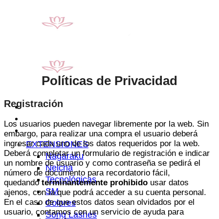
Saltar
al
contenido
Políticas de Privacidad
Registración
Inicio
Nosotros
Los usuarios pueden navegar libremente por la web. Sin
Tienda
embargo, para realizar una compra el usuario deberá
ingresar cada uno de los datos requeridos por la web.
EXTENSIONES
Deberá completar un formulario de registración e indicar
Nagaraku
un nombre de usuario y como contraseña se pedirá el
Neicha
número de documento para recordatorio fácil,
Tecnológicas
quedando
terminantemente prohibido
usar datos
SM
ajenos, con la que podrá acceder a su cuenta personal.
En el caso de que estos datos sean olvidados por el
Colores
usuario, contamos con un servicio de ayuda para
Song Lashes