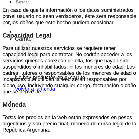
Buscar
por:
En caso de que la información o los datos suministrados
por el usuario no sean verdaderos, éste será responsable
por los daños que este hecho pudiera ocasionar.
Capacidad Legal
Carrito
Para utilizar nuestros servicios se requiere tener
capacidad legal para contratar. No podrán acceder a los
servicios quienes carezcan de ella, los que hayan sido
suspendidos o inhabilitados, ni los menores de edad. Los
padres, tutores o responsables de los menores de edad o
No hay productos en el carrito.
incapaces que utilicen la web serán responsables por
dicho uso, incluyendo cualquier cargo, facturación o daño
Volver a la tienda
que se derive de él.
Moneda
Todos los precios en la web están expresados en pesos
argentinos y son precio final, moneda de curso legal de la
República Argentina.