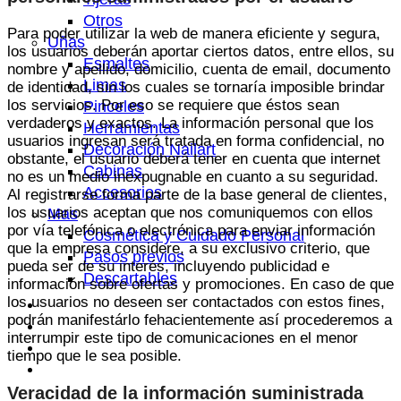
Otros
Para poder utilizar la web de manera eficiente y segura,
Uñas
los usuarios deberán aportar ciertos datos, entre ellos, su
Esmaltes
nombre y apellido, domicilio, cuenta de email, documento
Limas
de identidad, sin los cuales se tornaría imposible brindar
los servicios. Por eso se requiere que éstos sean
Pinceles
verdaderos y exactos. La información personal que los
Herramientas
usuarios ingresan será tratada en forma confidencial, no
Decoración Nailart
obstante, el usuario deberá tener en cuenta que internet
Cabinas
no es un medio inexpugnable en cuanto a su seguridad.
Accesorios
Al registrarse forma parte de la base general de clientes,
los usuarios aceptan que nos comuniquemos con ellos
Mas
por vía telefónica o electrónica para enviar información
Cosmética y Cuidado Personal
que la empresa considere, a su exclusivo criterio, que
Pasos previos
pueda ser de su interés, incluyendo publicidad e
Descartables
información sobre ofertas y promociones. En caso de que
los usuarios no deseen ser contactados con estos fines,
Centisale
podrán manifestárlo fehacientemente así procederemos a
FAQ’s
interrumpir este tipo de comunicaciones en el menor
Contacto
tiempo que le sea posible.
Productos
Veracidad de la información suministrada