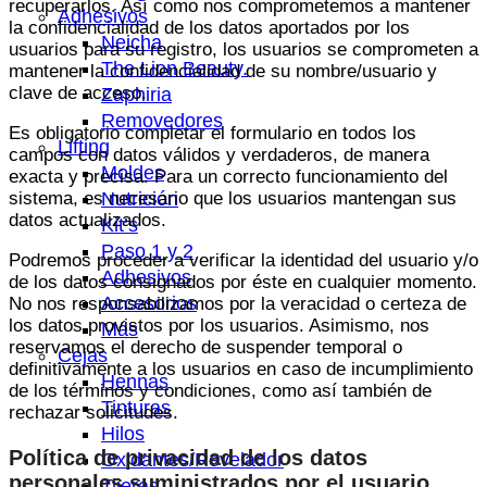
recuperarlos. Así como nos comprometemos a mantener
Adhesivos
la confidencialidad de los datos aportados por los
Neicha
usuarios para su registro, los usuarios se comprometen a
The Lion Beauty.
mantener la confidencialidad de su nombre/usuario y
clave de acceso.
Zaphiria
Removedores
Es obligatorio completar el formulario en todos los
Lifting
campos con datos válidos y verdaderos, de manera
Moldes
exacta y precisa. Para un correcto funcionamiento del
Nutrición
sistema, es necesario que los usuarios mantengan sus
datos actualizados.
Kit’s
Paso 1 y 2
Podremos proceder a verificar la identidad del usuario y/o
Adhesivos
de los datos consignados por éste en cualquier momento.
Accesorios
No nos responsabilizamos por la veracidad o certeza de
los datos provistos por los usuarios. Asimismo, nos
Más
reservamos el derecho de suspender temporal o
Cejas
definitivamente a los usuarios en caso de incumplimiento
Hennas
de los términos y condiciones, como así también de
Tinturas
rechazar solicitudes.
Hilos
Política de privacidad de los datos
Oxidantes/Revelador
personales suministrados por el usuario
Tijeras