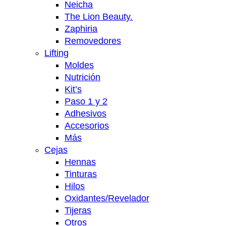
Neicha
The Lion Beauty.
Zaphiria
Removedores
Lifting
Moldes
Nutrición
Kit’s
Paso 1 y 2
Adhesivos
Accesorios
Más
Cejas
Hennas
Tinturas
Hilos
Oxidantes/Revelador
Tijeras
Otros