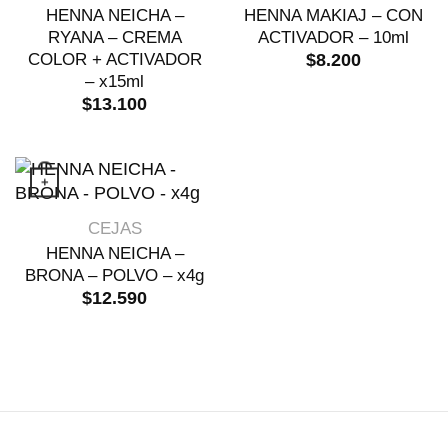
HENNA NEICHA –
HENNA MAKIAJ – CON
RYANA – CREMA
ACTIVADOR – 10ml
COLOR + ACTIVADOR
$
8.200
– x15ml
$
13.100
+
Este producto tiene múltiples variantes. 
VISTA RÁPIDA
CEJAS
HENNA NEICHA –
BRONA – POLVO – x4g
$
12.590