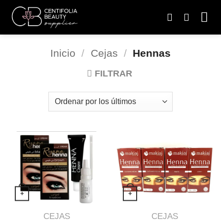
Saltar
al
contenido
Inicio
/
Cejas
/
Hennas
FILTRAR
+
+
Este producto tiene múltiples variantes. 
Este producto 
VISTA RÁPIDA
VISTA RÁPIDA
CEJAS
CEJAS