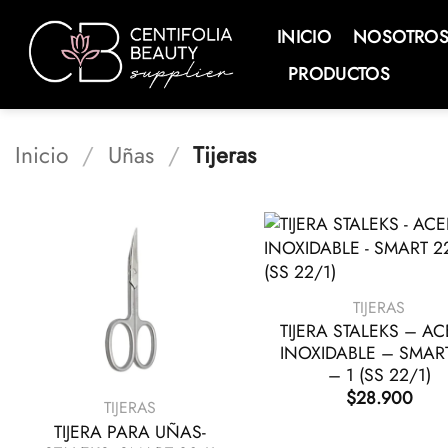
Saltar
al
INICIO
NOSOTRO
contenido
PRODUCTOS
Inicio
/
Uñas
/
Tijeras
+
TIJERAS
TIJERA STALEKS – A
INOXIDABLE – SMAR
+
– 1 (SS 22/1)
$
28.900
TIJERAS
TIJERA PARA UÑAS-