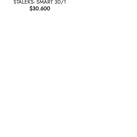
STALEKS- SMART 30/1
$
30.600