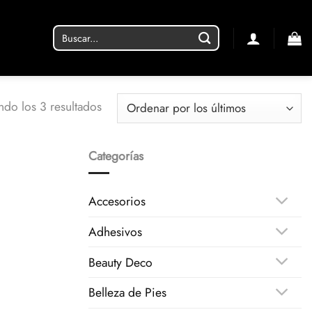
Buscar
por:
Ordenado
ndo los 3 resultados
por
los
Categorías
últimos
Accesorios
Adhesivos
Beauty Deco
Belleza de Pies