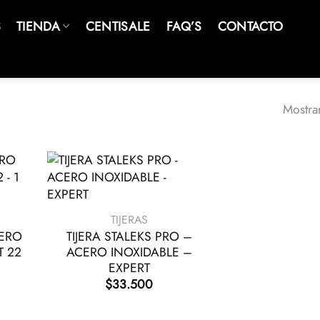
S
TIENDA
CENTISALE
FAQ’S
CONTACTO
Mostra
+
TIJERAS
CERO
TIJERA STALEKS PRO –
T 22
ACERO INOXIDABLE –
EXPERT
$
33.500