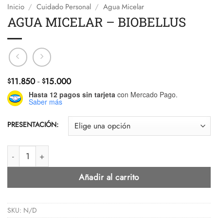
Inicio
/
Cuidado Personal
/
Agua Micelar
AGUA MICELAR – BIOBELLUS
Rango
11.850
-
15.000
$
$
de
Hasta 12 pagos sin tarjeta
con Mercado Pago.
precios:
Saber más
desde
$11.850
PRESENTACIÓN:
hasta
$15.000
AGUA MICELAR - BIOBELLUS cantidad
Añadir al carrito
SKU:
N/D