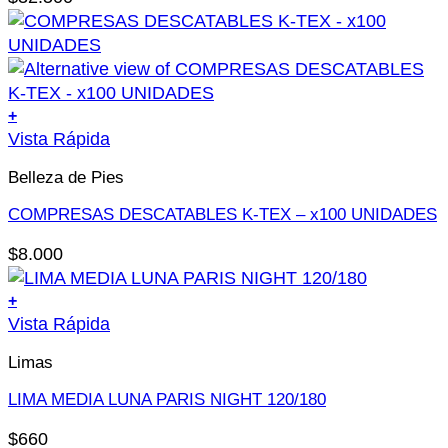
producto
+
Este
Vista Rápida
producto
Belleza de Pies
tiene
múltiples
COMPRESAS DESCATABLES K-TEX – x100 UNIDADES
variantes.
$
8.000
Las
opciones
+
se
Vista Rápida
pueden
elegir
Limas
en
LIMA MEDIA LUNA PARIS NIGHT 120/180
la
página
$
660