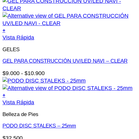
+
Este
Vista Rápida
producto
GELES
tiene
múltiples
GEL PARA CONSTRUCCIÓN UV/LED NAVI – CLEAR
variantes.
Rango
$
9.000
-
$
10.900
Las
de
opciones
precios:
se
desde
+
pueden
Vista Rápida
$9.000
elegir
hasta
en
Belleza de Pies
$10.900
la
PODO DISC STALEKS – 25mm
página
de
$
32.500