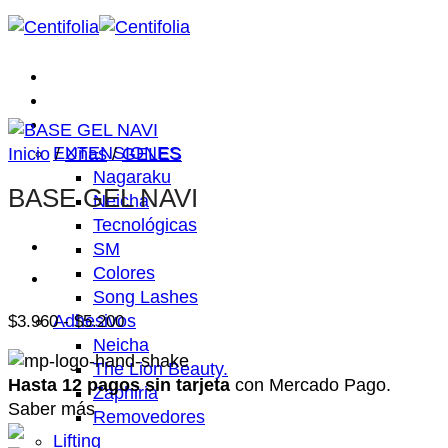
Saltar
al
contenido
Inicio
Nosotros
Tienda
EXTENSIONES
Inicio
/
Uñas
/
GELES
Nagaraku
BASE GEL NAVI
Neicha
Tecnológicas
SM
Colores
Song Lashes
Adhesivos
Rango
$
3.960
-
$
5.200
de
Neicha
precios:
The Lion Beauty.
desde
Hasta 12 pagos sin tarjeta
con Mercado Pago.
Zaphiria
$3.960
Saber más
Removedores
hasta
Lifting
$5.200