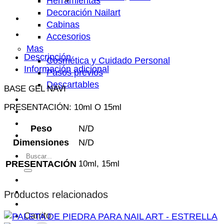
Herramientas
cantidad
Decoración Nailart
Cabinas
Accesorios
Mas
Descripción
Cosmética y Cuidado Personal
Información adicional
Pasos previos
Descartables
BASE GEL NAVI
Centisale
PRESENTACIÓN: 10ml O 15ml
FAQ’s
Contacto
Peso
N/D
Productos
Dimensiones
N/D
Buscar
PRESENTACIÓN
10ml, 15ml
por:
Productos relacionados
Carrito