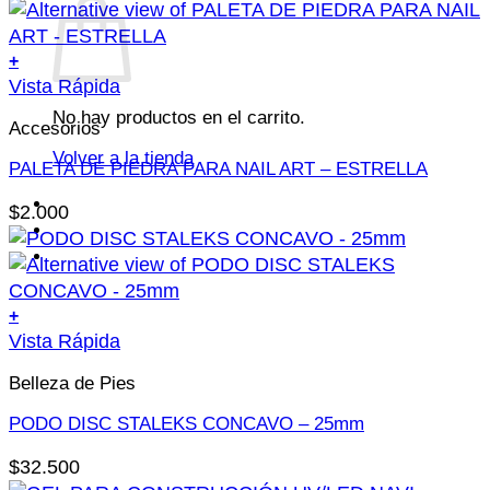
+
Este
Vista Rápida
producto
No hay productos en el carrito.
Accesorios
tiene
Volver a la tienda
múltiples
PALETA DE PIEDRA PARA NAIL ART – ESTRELLA
variantes.
$
2.000
Las
opciones
se
pueden
+
elegir
Vista Rápida
en
la
Belleza de Pies
página
PODO DISC STALEKS CONCAVO – 25mm
de
producto
$
32.500