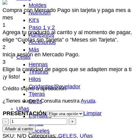
Moldes
Compra con Mercado Pago sin tarjeta y paga mes a
Nutrición
mes
Kit’s
1
Paso 1 y 2
Agrega tu producto al carrito y al momento de pagar,
Adhesivos
elige “Cuotas sin Tarjeta” o “Meses sin Tarjeta”.
Accesorios
2
Más
Inicia sesión en Mercado Pago.
Cejas
3
Hennas
Elige la cantidad de pagos que se adapten mejor a ti
Tinturas
¡y listo!
Hilos
Oxidantes/Revelador
Crédito sujeto a aprobación.
Tijeras
¿Tienes dudas? Consulta nuestra
Ayuda
.
Otros
Uñas
PRESENTACIÓN
Limpiar
Esmaltes
BASE
Limas
GEL
Añadir al carrito
Pinceles
NAVI
SKU:
N/D
Categorías:
GELES
,
Uñas