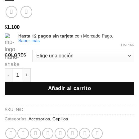
1.100
$
Hasta 12 pagos sin tarjeta
con Mercado Pago.
Saber más
LIMPIAR
COLORES
CEPILLO DESECHABLE - CON GLITTER EN TUBO canti
Añadir al carrito
SKU:
N/D
Categorías:
Accesorios
,
Cepillos