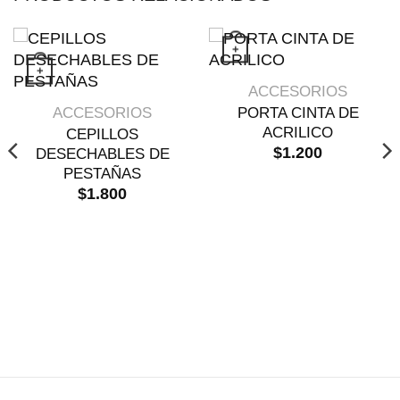
+
+
VISTA RÁPIDA
ACCESORIOS
Este producto tiene múltiples variantes. 
VISTA RÁPIDA
ACCESORIOS
PORTA CINTA DE
ACRILICO
CEPILLOS
$
1.200
DESECHABLES DE
o
 tiene múltiples variantes. Las opciones se pueden eleg
PESTAÑAS
$
1.800