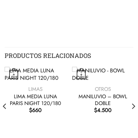
PRODUCTOS RELACIONADOS
+
+
VISTA RÁPIDA
VISTA RÁPIDA
LIMAS
OTROS
LIMA MEDIA LUNA
MANILUVIO – BOWL
PARIS NIGHT 120/180
DOBLE
$
660
$
4.500
n la página de producto
s opciones se pueden elegir en la página de producto