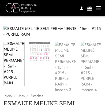
Saltar
al
contenido
Inicio
/
Uñas
/
Esmaltes
ESMALTE MELINÉ SEMI