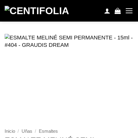
Saltar
al
contenido
Inicio
/
Uñas
/
Esmaltes