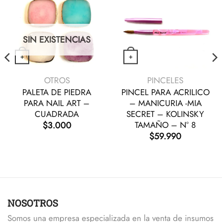
SIN EXISTENCIAS
+
+
s opciones se pueden elegir en la página de producto
tiene múltiples variantes. Las opciones se pueden elegir en
Este producto tiene múltiples variantes. Las
VISTA RÁPIDA
VISTA RÁPIDA
OTROS
PINCELES
PALETA DE PIEDRA
PINCEL PARA ACRILICO
PARA NAIL ART –
– MANICURIA -MIA
o
CUADRADA
SECRET – KOLINSKY
$
3.000
TAMAÑO – N° 8
os:
$
59.990
e
00
50
NOSOTROS
Somos una empresa especializada en la venta de insumos