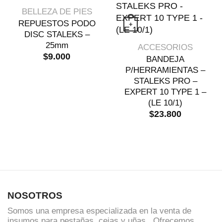
Este producto tiene múltiples variantes. 
VISTA RÁPIDA
BELLEZA DE PIES
REPUESTOS PODO
+
DISC STALEKS –
VISTA RÁPIDA
25mm
ACCESORIOS
$
9.000
BANDEJA
P/HERRAMIENTAS –
STALEKS PRO –
EXPERT 10 TYPE 1 –
(LE 10/1)
$
23.800
NOSOTROS
Somos una empresa especializada en la venta de
insumos para pestañas, cejas y uñas. Ofrecemos