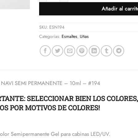
Añadir al carrit
SKU:
ESN194
Categorías:
Esmaltes
,
Uñas
 NAVI SEMI PERMANENTE – 10ml – #194
RTANTE: SELECCIONAR BIEN LOS COLORES
OS POR MOTIVOS DE COLORES!
olor Semipermanente Gel para cabinas LED/UV.