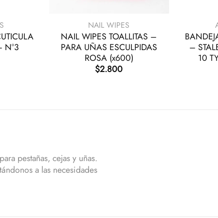
+
+
S
NAIL WIPES
CUTICULA
NAIL WIPES TOALLITAS –
BANDEJ
– N°3
PARA UÑAS ESCULPIDAS
– STAL
ROSA (x600)
10 TY
$
2.800
ara pestañas, cejas y uñas.
tándonos a las necesidades