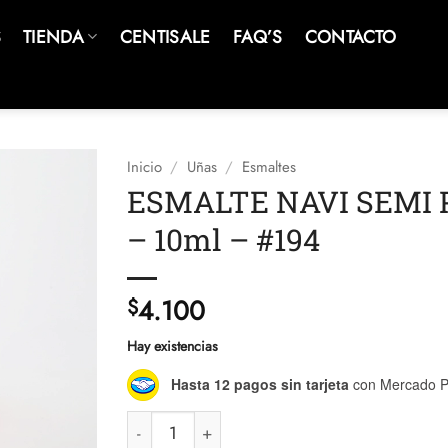
S
TIENDA
CENTISALE
FAQ’S
CONTACTO
Inicio
/
Uñas
/
Esmaltes
ESMALTE NAVI SEMI
– 10ml – #194
4.100
$
Hay existencias
Hasta 12 pagos sin tarjeta
con Mercado P
ESMALTE NAVI SEMI PERMANENTE - 10ml - #1