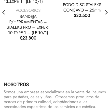
PODO DISC STALEKS
VISTA RÁPIDA
CONCAVO – 25mm
ACCESORIOS
$
32.500
BANDEJA
tiene múltiples variantes. Las opciones se pueden elegir en
P/HERRAMIENTAS –
STALEKS PRO – EXPERT
10 TYPE 1 – (LE 10/1)
$
23.800
o
os:
e
00
50
NOSOTROS
Somos una empresa especializada en la venta de insumos
para pestañas, cejas y uñas. Ofrecemos productos de
marcas de primera calidad, adaptándonos a las
necesidades especificas de los servicios de estética.