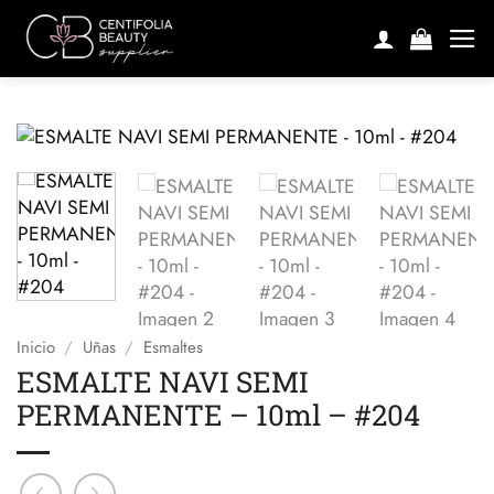
Saltar
al
contenido
Inicio
/
Uñas
/
Esmaltes
ESMALTE NAVI SEMI
PERMANENTE – 10ml – #204