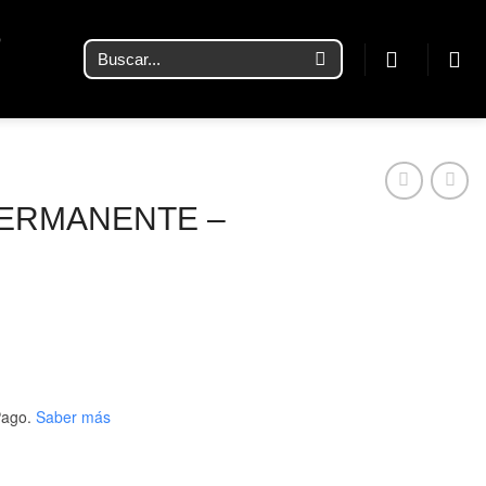
O
Buscar
por:
PERMANENTE –
ago.
Saber más
 #028 cantidad