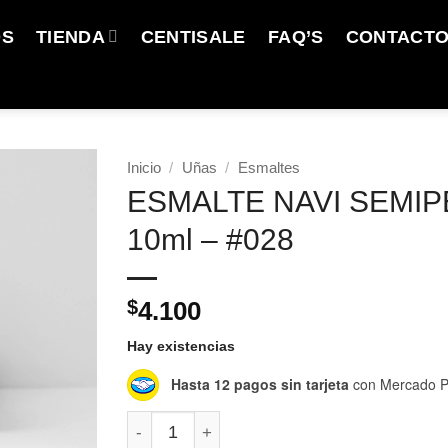
OS
TIENDA
CENTISALE
FAQ’S
CONTACT
Inicio
/
Uñas
/
Esmaltes
ESMALTE NAVI SEMI
10ml – #028
$
4.100
Hay existencias
Hasta 12 pagos sin tarjeta
con Mercado P
ESMALTE NAVI SEMIPERMANENTE - 10ml -