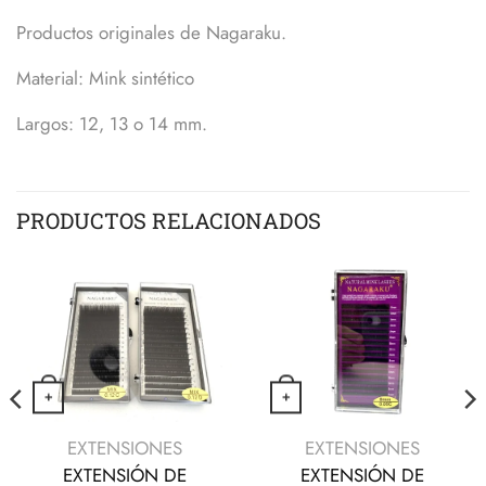
Productos originales de Nagaraku.
Material
: Mink sintético
Largos: 12, 13 o 14 mm.
PRODUCTOS RELACIONADOS
+
+
n la página de producto
s opciones se pueden elegir en la página de producto
tiene múltiples variantes. Las opciones se pueden elegir en
Este producto tiene múltiples variantes. Las
Este producto t
VISTA RÁPIDA
VISTA RÁPIDA
EXTENSIONES
EXTENSIONES
EXTENSIÓN DE
EXTENSIÓN DE