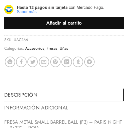
Hasta 12 pagos sin tarjeta
con Mercado Pago.
Saber más
Añadir al carrito
SKU:
UAC166
Categorías:
Accesorios
,
Fresas
,
Uñas
DESCRIPCIÓN
INFORMACIÓN ADICIONAL
FRESA METAL SMALL BARREL BALL (F3) – PARIS NIGHT
– 3/32″ – ROJA