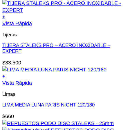
se
pueden
+
elegir
Este
Vista Rápida
en
producto
la
Tijeras
tiene
página
múltiples
TIJERA STALEKS PRO – ACERO INOXIDABLE –
de
variantes.
EXPERT
producto
Las
$
33.500
opciones
se
+
pueden
Vista Rápida
elegir
en
Limas
la
LIMA MEDIA LUNA PARIS NIGHT 120/180
página
de
$
660
producto