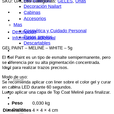
Herramientas
-
SKU:
UAC189
Categorías:
GELES
,
Uñas
Decoración Nailart
MELINÉ
Cabinas
-
Accesorios
WHITE
Mas
-
Cosmética y Cuidado Personal
5g
Descripción
Pasos previos
cantidad
Información adicional
Descartables
GEL PAINT – MELINÉ – WHITE – 5g
Centisale
FAQ’s
El Gel Paint es un tipo de esmalte semipermanente, pero
Contacto
se diferencia por su alta pigmentación concentrada.
Ideal para realizar trazos precisos.
Productos
Modo de uso:
Buscar
Se recomienda aplicar con liner sobre el color gel y curar
por:
en cabina LED durante 60 segundos.
Luego aplicar una capa de Top Coat Meliné para finalizar.
Peso
0,030 kg
Carrito
Dimensiones
4 × 4 × 4 cm