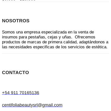
de
opciones
precios:
se
desde
pueden
NOSOTROS
$9.000
elegir
hasta
en
Somos una empresa especializada en la venta de
$10.900
la
insumos para pestañas, cejas y uñas. Ofrecemos
página
productos de marcas de primera calidad, adaptándonos a
las necesidades especificas de los servicios de estética.
de
producto
CONTACTO
+54 911 70165136
centifoliabeautysrl@gmail.com