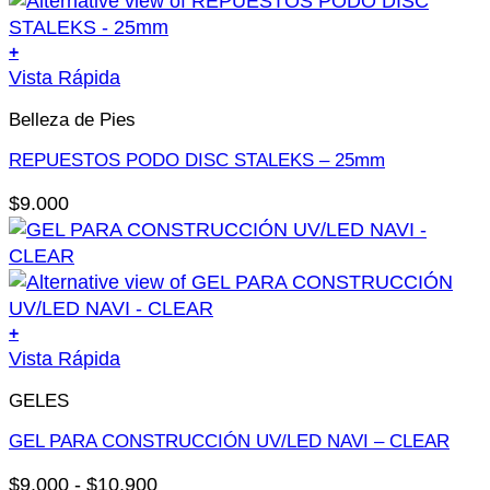
+
Este
Vista Rápida
producto
Belleza de Pies
tiene
múltiples
REPUESTOS PODO DISC STALEKS – 25mm
variantes.
$
9.000
Las
opciones
se
pueden
elegir
+
en
Este
Vista Rápida
la
producto
página
GELES
tiene
de
múltiples
GEL PARA CONSTRUCCIÓN UV/LED NAVI – CLEAR
producto
variantes.
Rango
$
9.000
-
$
10.900
Las