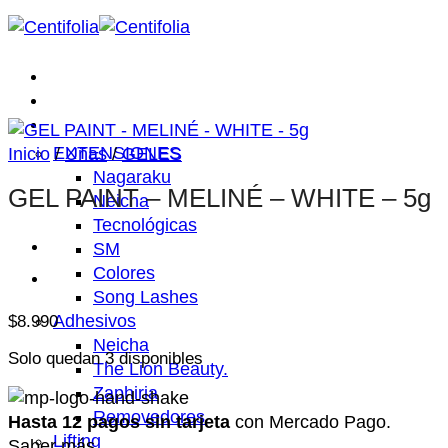
Saltar
al
contenido
Inicio
Nosotros
Tienda
EXTENSIONES
Inicio
/
Uñas
/
GELES
Nagaraku
GEL PAINT – MELINÉ – WHITE – 5g
Neicha
Tecnológicas
SM
Colores
Song Lashes
Adhesivos
$
8.990
Neicha
Solo quedan 3 disponibles
The Lion Beauty.
Zaphiria
Removedores
Hasta 12 pagos sin tarjeta
con Mercado Pago.
Lifting
Saber más