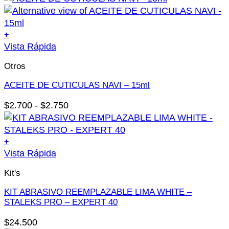
+
Este
Vista Rápida
producto
Otros
tiene
múltiples
ACEITE DE CUTICULAS NAVI – 15ml
variantes.
Rango
$
2.700
-
$
2.750
Las
de
opciones
precios:
se
desde
+
pueden
Este
Vista Rápida
$2.700
elegir
producto
hasta
en
Kit's
tiene
$2.750
la
múltiples
KIT ABRASIVO REEMPLAZABLE LIMA WHITE –
página
variantes.
STALEKS PRO – EXPERT 40
de
Las
producto
$
24.500
opciones