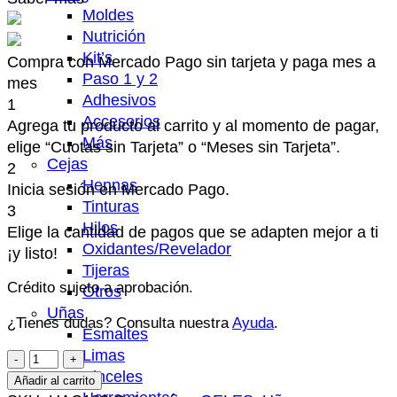
Moldes
Nutrición
Kit’s
Compra con Mercado Pago sin tarjeta y paga mes a
Paso 1 y 2
mes
Adhesivos
1
Accesorios
Agrega tu producto al carrito y al momento de pagar,
Más
elige “Cuotas sin Tarjeta” o “Meses sin Tarjeta”.
Cejas
2
Hennas
Inicia sesión en Mercado Pago.
Tinturas
3
Hilos
Elige la cantidad de pagos que se adapten mejor a ti
Oxidantes/Revelador
¡y listo!
Tijeras
Crédito sujeto a aprobación.
Otros
Uñas
¿Tienes dudas? Consulta nuestra
Ayuda
.
Esmaltes
Limas
GEL
Pinceles
PAINT
Añadir al carrito