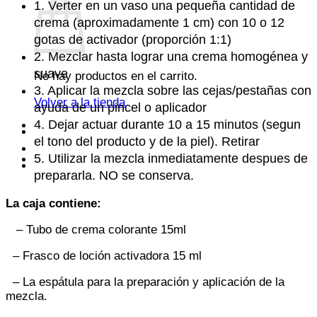
1. Verter en un vaso una pequeña cantidad de
crema (aproximadamente 1 cm) con 10 o 12
gotas de activador (proporción 1:1)
2. Mezclar hasta lograr una crema homogénea y
suave
No hay productos en el carrito.
3. Aplicar la mezcla sobre las cejas/pestañas con
Volver a la tienda
ayuda de un pincel o aplicador
4. Dejar actuar durante 10 a 15 minutos (segun
el tono del producto y de la piel). Retirar
5. Utilizar la mezcla inmediatamente despues de
prepararla. NO se conserva.
La caja contiene:
– Tubo de crema colorante 15ml
– Frasco de loción activadora 15 ml
– La espátula para la preparación y aplicación de la
mezcla.