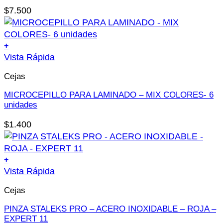
Las
$
7.500
opciones
se
pueden
+
elegir
Vista Rápida
en
la
Cejas
página
MICROCEPILLO PARA LAMINADO – MIX COLORES- 6
de
unidades
producto
$
1.400
+
Este
Vista Rápida
producto
Cejas
tiene
múltiples
PINZA STALEKS PRO – ACERO INOXIDABLE – ROJA –
variantes.
EXPERT 11