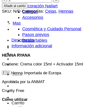
Herramientas
NEICHA
Decoración Nailart
Añadir al carrito
-
SKU:
N/D
Categorías:
Cejas
,
Hennas
Cabinas
RYANA
Accesorios
-
Mas
CREMA
Cosmética y Cuidado Personal
COLOR
Pasos previos
+
Descripción
Descartables
ACTIVADOR
Información adicional
Centisale
-
FAQ’s
HENNA RYANA
x15ml
Contacto
cantidad
Contiene: Crema color 15ml + Activador 15ml
Productos
🇪🇺 Henna Importada de Europa
Buscar
por:
Aprobada por la ANMAT
Cruelty Free
Cómo utilizar
Carrito