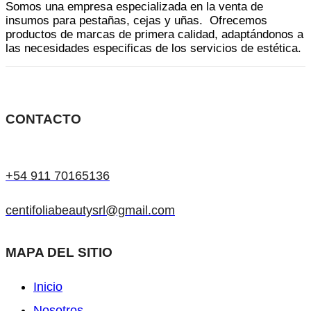
Somos una empresa especializada en la venta de
la
insumos para pestañas, cejas y uñas. Ofrecemos
página
productos de marcas de primera calidad, adaptándonos a
las necesidades especificas de los servicios de estética.
de
producto
CONTACTO
+54 911 70165136
centifoliabeautysrl@gmail.com
MAPA DEL SITIO
Inicio
Nosotros