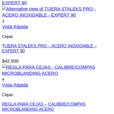
+
Este
Vista Rápida
producto
Cejas
tiene
múltiples
TIJERA STALEKS PRO – ACERO INOXIDABLE –
variantes.
EXPERT 90
Las
$
42.500
opciones
se
pueden
+
elegir
Este
Vista Rápida
en
producto
la
Cejas
tiene
página
múltiples
REGLA PARA CEJAS – CALIBRE/COMPAS
de
variantes.
MICROBLANDING ACERO
producto