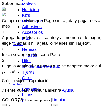
Saber más
Moldes
Nutrición
Kit’s
Compra con Mercado Pago sin tarjeta y paga mes a
Paso 1 y 2
mes
Adhesivos
1
Accesorios
Agrega tu producto al carrito y al momento de pagar,
Más
elige “Cuotas sin Tarjeta” o “Meses sin Tarjeta”.
Cejas
2
Hennas
Inicia sesión en Mercado Pago.
Tinturas
3
Hilos
Elige la cantidad de pagos que se adapten mejor a ti
Oxidantes/Revelador
¡y listo!
Tijeras
Otros
Crédito sujeto a aprobación.
Uñas
Esmaltes
¿Tienes dudas? Consulta nuestra
Ayuda
.
Limas
COLORES
Limpiar
Pinceles
HENNA