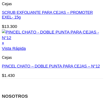
página
Cejas
de
SCRUB EXFOLIANTE PARA CEJAS – PROMOTER
producto
EXEL- 15g
$
13.300
+
Este
Vista Rápida
producto
Cejas
tiene
múltiples
PINCEL CHATO – DOBLE PUNTA PARA CEJAS – N°12
variantes.
$
1.430
Las
opciones
se
pueden
NOSOTROS
elegir
en