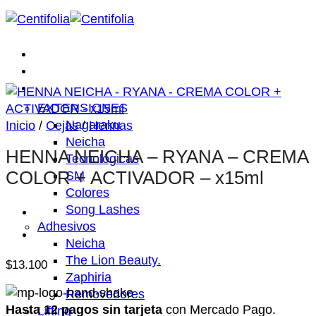
Saltar
al
contenido
Inicio
Nosotros
Tienda
EXTENSIONES
Nagaraku
Inicio
/
Cejas
/
Hennas
Neicha
HENNA NEICHA – RYANA – CREMA
Tecnológicas
COLOR + ACTIVADOR – x15ml
SM
Colores
Song Lashes
Adhesivos
Neicha
The Lion Beauty.
$
13.100
Zaphiria
Removedores
Hasta 12 pagos sin tarjeta
con Mercado Pago.
Lifting