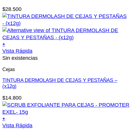
Las
$
28.500
opciones
se
pueden
elegir
en
+
la
Este
Vista Rápida
página
producto
Sin existencias
de
tiene
producto
Cejas
múltiples
variantes.
TINTURA DERMOLASH DE CEJAS Y PESTAÑAS –
Las
(x12g)
opciones
$
14.800
se
pueden
elegir
+
en
Vista Rápida
la