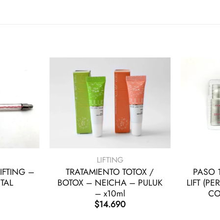
+
+
LIFTING
IFTING –
TRATAMIENTO TOTOX /
PASO 1
TAL
BOTOX – NEICHA – PULUK
LIFT (P
– x10ml
CO
$
14.690