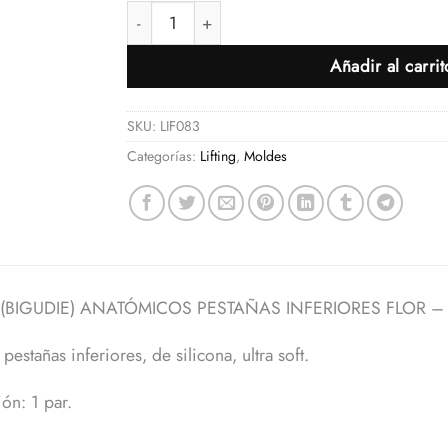
MOLDES (BIGUDIE) ANATÓMICOS PESTAÑAS IN
Añadir al carrit
SKU:
LIF083
Categorías:
Lifting
,
Moldes
(BIGUDIE) ANATÓMICOS PESTAÑAS INFERIORES FLOR –
 pestañas inferiores, de silicona, ultra soft.
ón: 1 par.