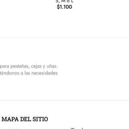
S, M o L
$
1.100
ara pestañas, cejas y uñas.
tándonos a las necesidades
MAPA DEL SITIO