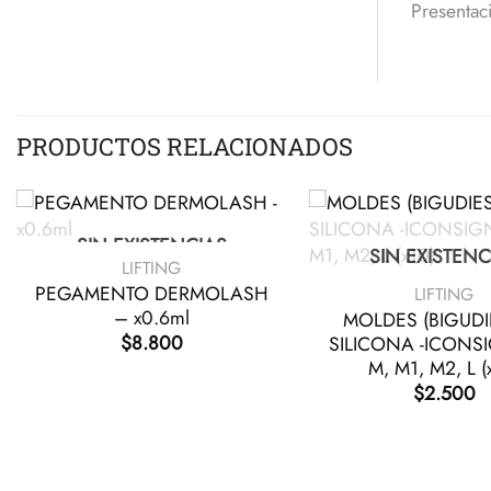
Presentac
PRODUCTOS RELACIONADOS
+
SIN EXISTENCIAS
+
SIN EXISTENC
LIFTING
PEGAMENTO DERMOLASH
LIFTING
– x0.6ml
MOLDES (BIGUDI
$
8.800
SILICONA -ICONSI
M, M1, M2, L (
$
2.500