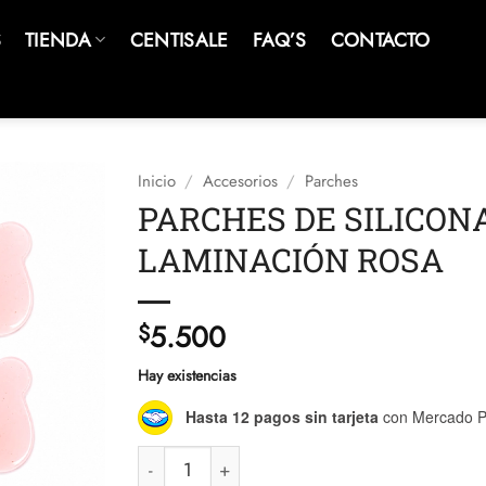
S
TIENDA
CENTISALE
FAQ’S
CONTACTO
Inicio
/
Accesorios
/
Parches
PARCHES DE SILICON
LAMINACIÓN ROSA
5.500
$
Hay existencias
Hasta 12 pagos sin tarjeta
con Mercado P
PARCHES DE SILICONA PARA LAMINACIÓN R