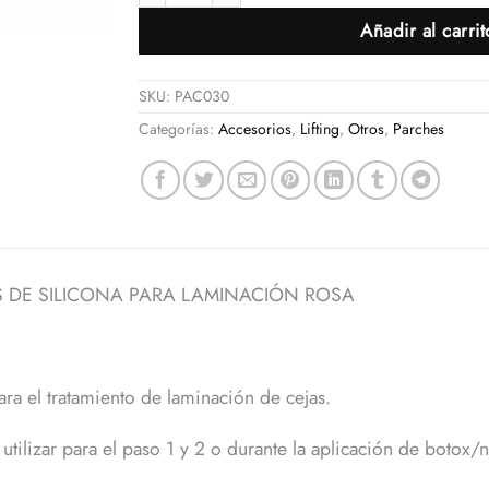
Añadir al carrit
SKU:
PAC030
Categorías:
Accesorios
,
Lifting
,
Otros
,
Parches
 DE SILICONA PARA LAMINACIÓN ROSA
ara el tratamiento de laminación de cejas.
tilizar para el paso 1 y 2 o durante la aplicación de botox/n