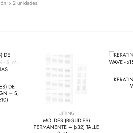
ión: x 2 unidades.
+
IAS
KERATI
W
ES) DE
GN – S,
x10)
+
LIFTING
MOLDES (BIGUDIES)
PERMANENTE – (x32) TALLE