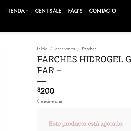
S
TIENDA
CENTISALE
FAQ’S
CONTACTO
Inicio
/
Accesorios
/
Parches
PARCHES HIDROGEL G
PAR –
200
$
Sin existencias
Este producto está agotado.