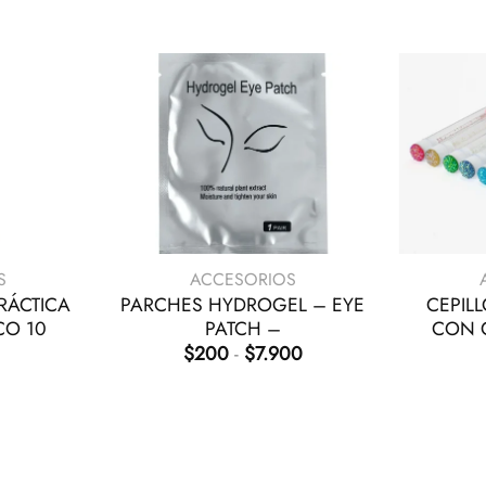
+
+
S
ACCESORIOS
RÁCTICA
PARCHES HYDROGEL – EYE
CEPIL
CO 10
PATCH –
CON G
Rango
$
200
-
$
7.900
de
precios:
desde
$200
hasta
$7.900