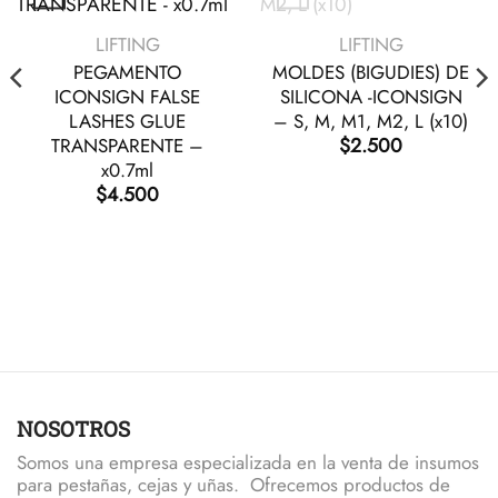
VISTA RÁPIDA
VISTA RÁPIDA
LIFTING
LIFTING
PEGAMENTO
MOLDES (BIGUDIES) DE
n la página de producto
ICONSIGN FALSE
SILICONA -ICONSIGN
LASHES GLUE
– S, M, M1, M2, L (x10)
$
2.500
TRANSPARENTE –
x0.7ml
$
4.500
NOSOTROS
Somos una empresa especializada en la venta de insumos
para pestañas, cejas y uñas. Ofrecemos productos de