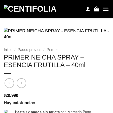
Saltar
al
contenido
Inicio
/
Pasos previos
/
Primer
PRIMER NEICHA SPRAY –
ESENCIA FRUTILLA – 40ml
20.990
$
Hay existencias
Hasta 12 pagos sin tarjeta
con Mercado Pago.