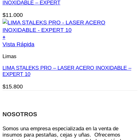
variantes.
INOXIDABLE – EXPERT
Las
$
11.000
opciones
se
pueden
+
elegir
Este
Vista Rápida
en
producto
la
Limas
tiene
página
múltiples
LIMA STALEKS PRO – LASER ACERO INOXIDABLE –
de
variantes.
EXPERT 10
producto
Las
$
15.800
opciones
se
pueden
elegir
NOSOTROS
en
la
Somos una empresa especializada en la venta de
página
insumos para pestañas, cejas y uñas. Ofrecemos