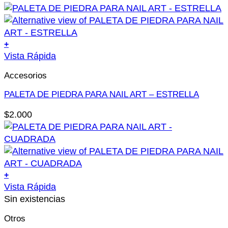
opciones
se
pueden
+
elegir
Este
Vista Rápida
en
producto
la
Accesorios
tiene
página
múltiples
PALETA DE PIEDRA PARA NAIL ART – ESTRELLA
de
variantes.
producto
$
2.000
Las
opciones
se
pueden
elegir
+
en
Este
Vista Rápida
la
producto
Sin existencias
página
tiene
de
Otros
múltiples
producto