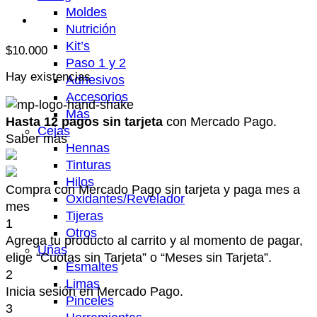
Moldes
Nutrición
Kit’s
$
10.000
Paso 1 y 2
Hay existencias
Adhesivos
Accesorios
Más
Hasta 12 pagos sin tarjeta
con Mercado Pago.
Cejas
Saber más
Hennas
Tinturas
Hilos
Compra con Mercado Pago sin tarjeta y paga mes a
Oxidantes/Revelador
mes
Tijeras
1
Otros
Agrega tu producto al carrito y al momento de pagar,
Uñas
elige “Cuotas sin Tarjeta” o “Meses sin Tarjeta”.
Esmaltes
2
Limas
Inicia sesión en Mercado Pago.
Pinceles
3