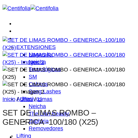
Saltar
al
contenido
Inicio
Nosotros
Tienda
EXTENSIONES
Nagaraku
Neicha
Tecnológicas
SM
Colores
Song Lashes
Adhesivos
Inicio
/
Uñas
/
Limas
Neicha
SET DE LIMAS ROMBO –
The Lion Beauty.
GENERICA -100/180 (X25)
Zaphiria
Removedores
Lifting