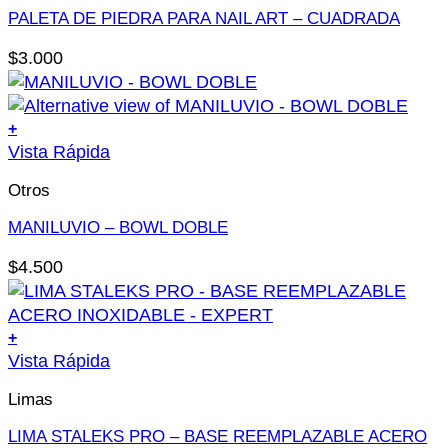
variantes.
PALETA DE PIEDRA PARA NAIL ART – CUADRADA
Las
$
3.000
opciones
se
pueden
+
elegir
Vista Rápida
en
la
Otros
página
MANILUVIO – BOWL DOBLE
de
producto
$
4.500
+
Este
Vista Rápida
producto
Limas
tiene
múltiples
LIMA STALEKS PRO – BASE REEMPLAZABLE ACERO