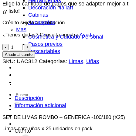
Herramientas
Elige la cantidad de pagos que se adapten mejor a ti
Decoración Nailart
¡y listo!
Cabinas
Accesorios
Crédito sujeto a aprobación.
Mas
¿Tienes dudas? Consulta nuestra
Ayuda
.
Cosmética y Cuidado Personal
Pasos previos
SET
Descartables
DE
Añadir al carrito
Centisale
LIMAS
SKU:
UAC312
Categorías:
Limas
,
Uñas
FAQ’s
ROMBO
Contacto
-
Productos
GENERICA
-100/180
Buscar
(X25)
Descripción
por:
cantidad
Información adicional
SET DE LIMAS ROMBO – GENERICA -100/180 (X25)
Limas para uñas x 25 unidades en pack
Carrito