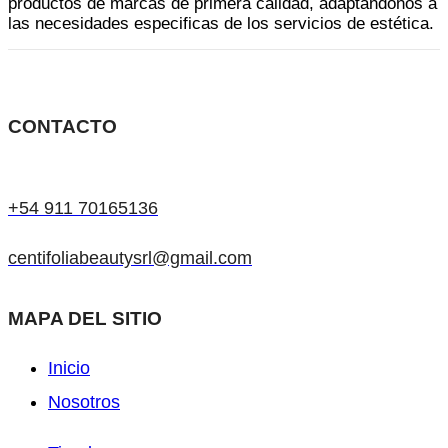
productos de marcas de primera calidad, adaptándonos a
de
las necesidades especificas de los servicios de estética.
producto
CONTACTO
+54 911 70165136
centifoliabeautysrl@gmail.com
MAPA DEL SITIO
Inicio
Nosotros