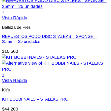
+
Vista Rápida
Belleza de Pies
REPUESTOS PODO DISC STALEKS – SPONGE –
25mm – 25 unidades
$
10.500
+
Este
Vista Rápida
producto
Kit's
tiene
múltiples
KIT BOBBI NAILS – STALEKS PRO
variantes.
$
44.200
Las