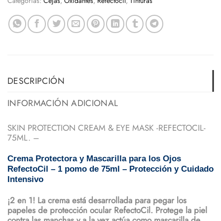
Categorías:
Cejas
,
Oxidantes
,
Refectocil
,
Tinturas
DESCRIPCIÓN
INFORMACIÓN ADICIONAL
SKIN PROTECTION CREAM & EYE MASK -REFECTOCIL-
75ML. –
Crema Protectora y Mascarilla para los Ojos
RefectoCil – 1 pomo de 75ml – Protección y Cuidado
Intensivo
¡2 en 1! La crema está desarrollada para pegar los
papeles de protección ocular RefectoCil. Protege la piel
contra las manchas y a la vez actúa como mascarilla de