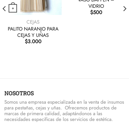
VIDRIO
+
$
500
s opciones se pueden elegir en la página de producto
tiene múltiples variantes. Las opciones se pueden elegir en
VISTA RÁPIDA
CEJAS
PALITO NARANJO PARA
CEJAS Y UÑAS
$
3.000
NOSOTROS
Somos una empresa especializada en la venta de insumos
para pestañas, cejas y uñas. Ofrecemos productos de
marcas de primera calidad, adaptándonos a las
necesidades especificas de los servicios de estética.