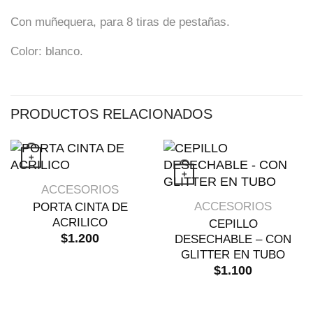
Con muñequera, para 8 tiras de pestañas.
Color: blanco.
PRODUCTOS RELACIONADOS
+
+
VISTA RÁPIDA
ACCESORIOS
Este producto 
VISTA RÁPIDA
ACCESORIOS
PORTA CINTA DE
ACRILICO
CEPILLO
$
1.200
DESECHABLE – CON
GLITTER EN TUBO
$
1.100