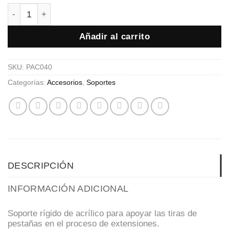
SOPORTE DE PESTAÑAS - CON MUÑEQUERA cantidad
Añadir al carrito
SKU:
PAC040
Categorías:
Accesorios
,
Soportes
DESCRIPCIÓN
INFORMACIÓN ADICIONAL
Soporte rígido de acrílico para apoyar las tiras de
pestañas en el proceso de extensiones.