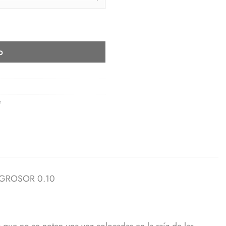
ITE - CURL CC - GROSOR 0.10 cantidad
o
e
 GROSOR 0.10
ra que no se noten una vez colocadas en la raíz de las