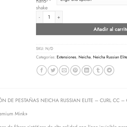
EXTENSIÓN DE PESTAÑAS NEICHA RUSSIAN EL
Añadir al carrit
SKU:
N/D
Categorías:
Extensiones
,
Neicha
,
Neicha Russian Elit
ÓN DE PESTAÑAS NEICHA RUSSIAN ELITE – CURL CC –
remium Mink»
as de fibras sintéticas de alta calidad con línea invisible pa