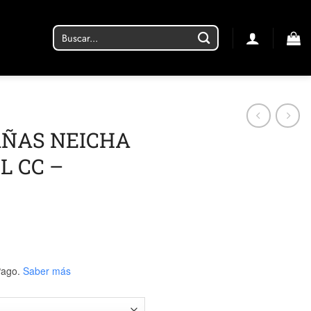
Buscar
por:
AÑAS NEICHA
L CC –
ago.
Saber más