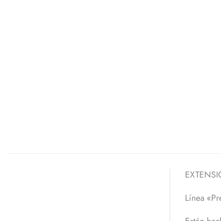
EXTENSI
Línea «P
Están hech