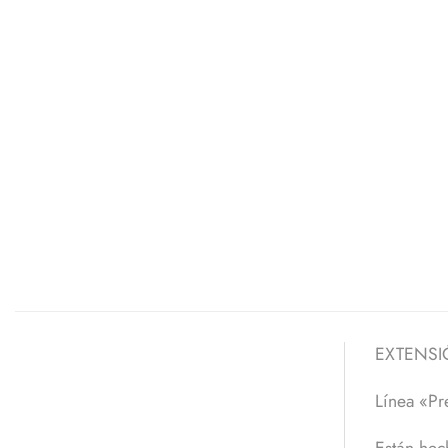
EXTENSI
Línea «P
Están hech