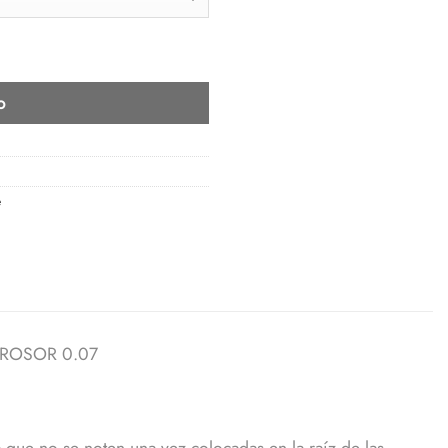
ITE - CURL D - GROSOR 0.07 cantidad
o
e
GROSOR 0.07
ra que no se noten una vez colocadas en la raíz de las