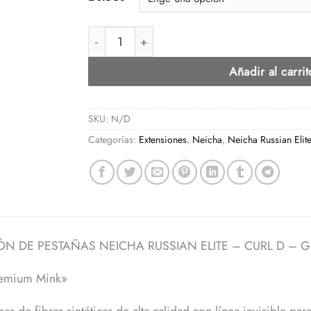
EXTENSIÓN DE PESTAÑAS NEICHA RUSSIAN EL
Añadir al carrit
SKU:
N/D
Categorías:
Extensiones
,
Neicha
,
Neicha Russian Elit
ÓN DE PESTAÑAS NEICHA RUSSIAN ELITE – CURL D – 
remium Mink»
as de fibras sintéticas de alta calidad con línea invisible pa