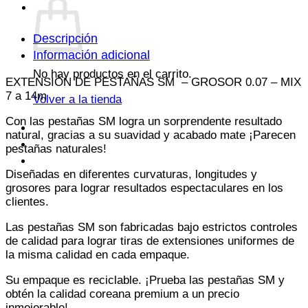
GROSOR
0.07
-
Descripción
MIX
Información adicional
7
No hay productos en el carrito.
EXTENSIÓN DE PESTAÑAS SM – GROSOR 0.07 – MIX
a
7 a 14m
Volver a la tienda
14m
cantidad
Con las pestañas SM logra un sorprendente resultado
natural, gracias a su suavidad y acabado mate ¡Parecen
pestañas naturales!
Diseñadas en diferentes curvaturas, longitudes y
grosores para lograr resultados espectaculares en los
clientes.
Las pestañas SM son fabricadas bajo estrictos controles
de calidad para lograr tiras de extensiones uniformes de
la misma calidad en cada empaque.
Su empaque es reciclable. ¡Prueba las pestañas SM y
obtén la calidad coreana premium a un precio
inmejorable!