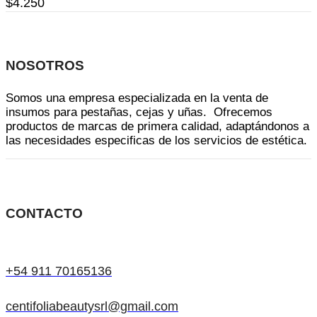
$
4.250
opciones
se
pueden
elegir
NOSOTROS
en
la
Somos una empresa especializada en la venta de
página
insumos para pestañas, cejas y uñas. Ofrecemos
productos de marcas de primera calidad, adaptándonos a
de
las necesidades especificas de los servicios de estética.
producto
CONTACTO
+54 911 70165136
centifoliabeautysrl@gmail.com