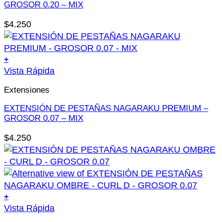
variantes.
GROSOR 0.20 – MIX
Las
$
4.250
opciones
se
pueden
+
elegir
Este
Vista Rápida
en
producto
la
Extensiones
tiene
página
múltiples
EXTENSIÓN DE PESTAÑAS NAGARAKU PREMIUM –
de
variantes.
GROSOR 0.07 – MIX
producto
Las
$
4.250
opciones
se
pueden
elegir
en
+
la
Este
Vista Rápida
página
producto