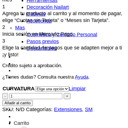
Herramientas
1
Decoración Nailart
Agrega tu producto al carrito y al momento de pagar,
Cabinas
elige “Cuotas sin Tarjeta” o “Meses sin Tarjeta”.
Accesorios
2
Mas
Inicia sesión en Mercado Pago.
Cosmética y Cuidado Personal
3
Pasos previos
Elige la cantidad de pagos que se adapten mejor a ti
Descartables
¡y listo!
Centisale
FAQ’s
Crédito sujeto a aprobación.
Contacto
Productos
¿Tienes dudas? Consulta nuestra
Ayuda
.
CURVATURA
Limpiar
Buscar
EXTENSIÓN
por:
DE
Añadir al carrito
PESTAÑAS
SKU:
N/D
Categorías:
Extensiones
,
SM
SM
-
Carrito