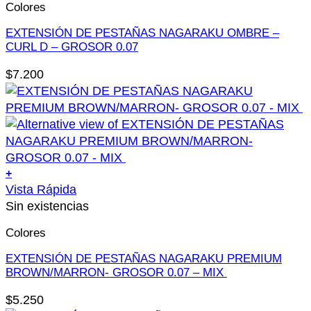
de
Colores
tiene
producto
múltiples
EXTENSIÓN DE PESTAÑAS NAGARAKU OMBRE –
variantes.
CURL D – GROSOR 0.07
Las
$
7.200
opciones
se
pueden
elegir
en
la
+
página
Este
Vista Rápida
de
producto
Sin existencias
producto
tiene
Colores
múltiples
variantes.
EXTENSIÓN DE PESTAÑAS NAGARAKU PREMIUM
Las
BROWN/MARRON- GROSOR 0.07 – MIX
opciones
$
5.250
se