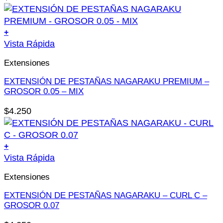
opciones
se
pueden
+
elegir
Este
Vista Rápida
en
producto
la
Extensiones
tiene
página
múltiples
EXTENSIÓN DE PESTAÑAS NAGARAKU PREMIUM –
de
variantes.
GROSOR 0.05 – MIX
producto
Las
$
4.250
opciones
se
pueden
+
elegir
Este
Vista Rápida
en
producto
la
Extensiones
tiene
página
múltiples
EXTENSIÓN DE PESTAÑAS NAGARAKU – CURL C –
de
variantes.
GROSOR 0.07
producto
Las