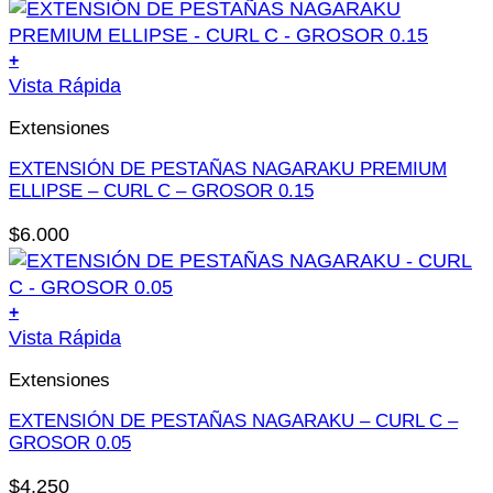
pueden
elegir
+
en
Este
Vista Rápida
la
producto
página
Extensiones
tiene
de
múltiples
EXTENSIÓN DE PESTAÑAS NAGARAKU PREMIUM
producto
variantes.
ELLIPSE – CURL C – GROSOR 0.15
Las
$
6.000
opciones
se
pueden
+
elegir
Este
Vista Rápida
en
producto
la
Extensiones
tiene
página
múltiples
EXTENSIÓN DE PESTAÑAS NAGARAKU – CURL C –
de
variantes.
GROSOR 0.05
producto
Las
$
4.250