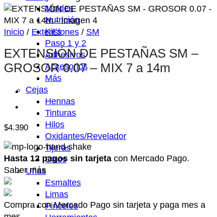
Moldes
Nutrición
Kit’s
Inicio
/
Extensiones
/
SM
Paso 1 y 2
EXTENSIÓN DE PESTAÑAS SM –
Adhesivos
GROSOR 0.07 – MIX 7 a 14m
Accesorios
Más
Cejas
Hennas
Tinturas
Hilos
$
4.390
Oxidantes/Revelador
Tijeras
Hasta 12 pagos sin tarjeta
con Mercado Pago.
Otros
Saber más
Uñas
Esmaltes
Limas
Compra con Mercado Pago sin tarjeta y paga mes a
Pinceles
mes