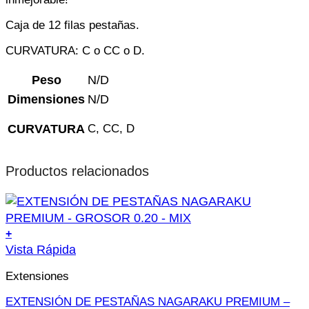
Caja de 12 filas pestañas.
CURVATURA: C o CC o D.
Peso
N/D
Dimensiones
N/D
CURVATURA
C, CC, D
Productos relacionados
+
Este
Vista Rápida
producto
Extensiones
tiene
múltiples
EXTENSIÓN DE PESTAÑAS NAGARAKU PREMIUM –