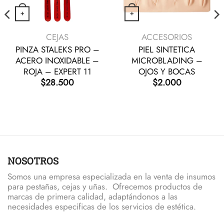
+
+
Este producto tiene múltiples variantes. Las
VISTA RÁPIDA
VISTA RÁPIDA
CEJAS
ACCESORIOS
PINZA STALEKS PRO –
PIEL SINTETICA
ACERO INOXIDABLE –
MICROBLADING –
ROJA – EXPERT 11
OJOS Y BOCAS
$
28.500
$
2.000
NOSOTROS
Somos una empresa especializada en la venta de insumos
para pestañas, cejas y uñas. Ofrecemos productos de
marcas de primera calidad, adaptándonos a las
necesidades especificas de los servicios de estética.