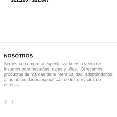
Rango
$
21.200
-
$
21.847
de
precios:
desde
$21.200
hasta
$21.847
NOSOTROS
Somos una empresa especializada en la venta de
insumos para pestañas, cejas y uñas. Ofrecemos
productos de marcas de primera calidad, adaptándonos
a las necesidades especificas de los servicios de
estética.