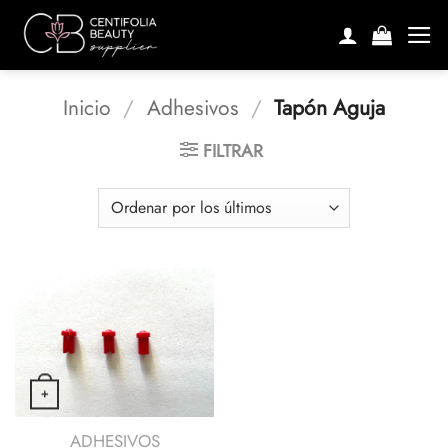
Saltar
al
contenido
Inicio
/
Adhesivos
/
Tapón Aguja
FILTRAR
+
VISTA RÁPIDA
ADHESIVOS