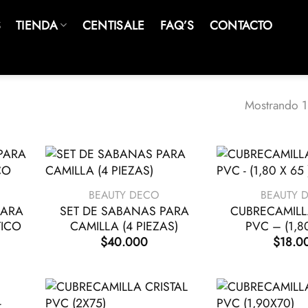
S
TIENDA
CENTISALE
FAQ’S
CONTACTO
Mostrando 1
+
+
BEAUTY DECO
BEAUTY 
PARA
SET DE SABANAS PARA
CUBRECAMILL
TICO
CAMILLA (4 PIEZAS)
PVC – (1,80
$
40.000
$
18.0
+
+