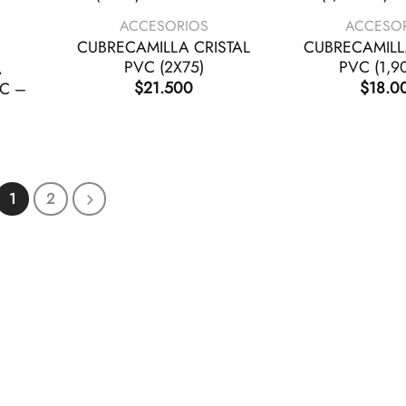
ACCESORIOS
ACCESO
CUBRECAMILLA CRISTAL
CUBRECAMILL
PVC (2X75)
PVC (1,9
A
$
21.500
$
18.0
VC –
1
2