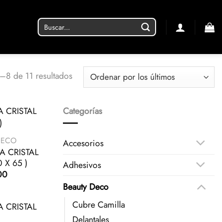
Buscar
por:
Ordenado
–8 de 11 resultados
por
los
Categorías
últimos
DECO
Accesorios
A CRISTAL
 X 65 )
Adhesivos
00
Beauty Deco
Cubre Camilla
Delantales