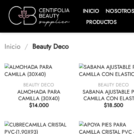
Saltar
al
INICIO
NOSOTRO
contenido
PRODUCTOS
Inicio
/
Beauty Deco
+
+
BEAUTY DECO
BEAUTY DECO
ALMOHADA PARA
SABANA AJUSTABLE 
CAMILLA (30X40)
CAMILLA CON ELAS
$
14.000
$
18.500
+