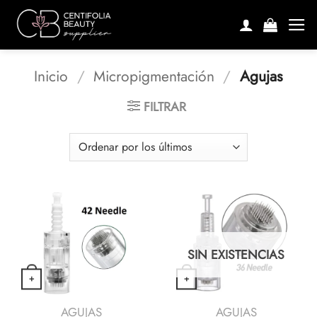
Saltar
al
contenido
Inicio
/
Micropigmentación
/
Agujas
FILTRAR
SIN EXISTENCIAS
+
+
VISTA RÁPIDA
VISTA RÁPIDA
AGUJAS
AGUJAS