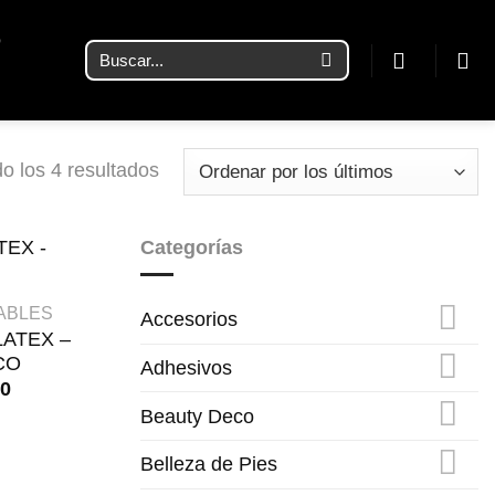
O
Buscar
por:
Ordenado
o los 4 resultados
por
los
Categorías
últimos
ABLES
Accesorios
ATEX –
CO
Adhesivos
00
Beauty Deco
Belleza de Pies