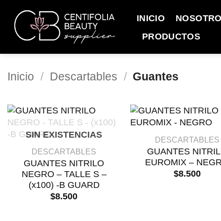
Saltar
al
INICIO
NOSOTR
contenido
PRODUCTOS
Inicio
/
Descartables
/
Guantes
+
+
SIN EXISTENCIAS
DESCARTABLES
GUANTES NITRI
DESCARTABLES
EUROMIX – NEG
GUANTES NITRILO
$
8.500
NEGRO – TALLE S –
(x100) -B GUARD
$
8.500