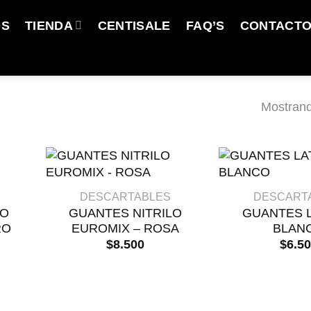
OS
TIENDA
CENTISALE
FAQ’S
CONTACT
Mostrand
+
+
DESCARTABLES
DESCART
LO
GUANTES NITRILO
GUANTES L
RO
EUROMIX – ROSA
BLAN
$
8.500
$
6.5